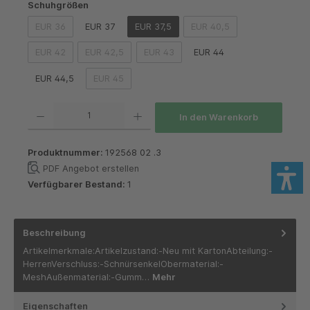
auswählen
Schuhgrößen
EUR 36
EUR 37
EUR 37,5
EUR 40,5
(Diese Option ist zurzeit nicht verfügbar.)
(Diese Option ist zurzeit n
EUR 42
EUR 42,5
EUR 43
EUR 44
(Diese Option ist zurzeit nicht verfügbar.)
(Diese Option ist zurzeit nicht verfügbar.)
(Diese Option ist zurzeit nicht verfügbar
EUR 44,5
EUR 45
(Diese Option ist zurzeit nicht verfügbar.)
Produkt Anzahl: Gib den gewünschten Wert ein oder benutze die Schaltflächen um die 
In den Warenkorb
Produktnummer:
192568 02 .3
PDF Angebot erstellen
Verfügbarer Bestand:
1
Beschreibung
Artikelmerkmale:Artikelzustand:-Neu mit KartonAbteilung:-
HerrenVerschluss:-SchnürsenkelObermaterial:-
MeshAußenmaterial:-Gumm…
Mehr
Eigenschaften