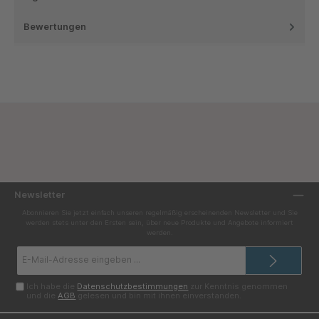
Bewertungen
Newsletter
Abonnieren Sie jetzt einfach unseren regelmäßig erscheinenden Newsletter und Sie
werden stets unter den Ersten sein, über neue Produkte und Angebote informiert
werden.
E-
Mail-
Adresse*
Ich habe die
Datenschutzbestimmungen
zur Kenntnis genommen
und die
AGB
gelesen und bin mit ihnen einverstanden.