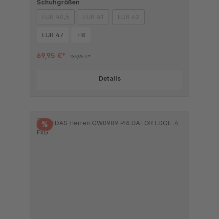
Schuhgrößen
EUR 40,5
EUR 41
EUR 42
(Diese Option ist zurzeit nicht verfügbar.)
(Diese Option ist zurzeit nicht verfügbar.)
(Diese Option ist zurzeit nicht ver
EUR 47
+
8
69,95 €*
139,95 €*
Details
%