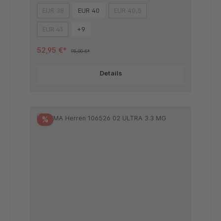
EUR 38
EUR 40
EUR 40,5
(Diese Option ist zurzeit nicht verfügbar.)
(Diese Option ist zurzeit nicht verf
EUR 41
+
9
(Diese Option ist zurzeit nicht verfügbar.)
52,95 €*
95,00 €*
Details
%