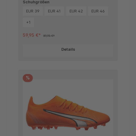
Schuhgrößen
EUR 39
EUR 41
EUR 42
EUR 46
+
1
59,95 €*
89,95 €*
Details
%