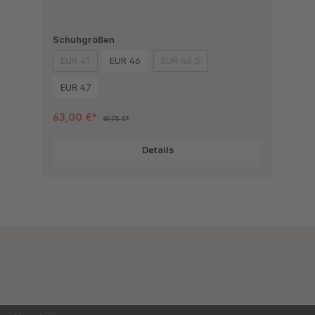
Schuhgrößen
EUR 41
EUR 46
EUR 46,5
(Diese Option ist zurzeit nicht verfügbar.)
(Diese Option ist zurzeit nicht verf
EUR 47
63,00 €*
89,95 €*
Details