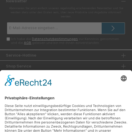
Newsletter
Abonnieren Sie jetzt einfach unseren regelmäßig erscheinenden Newsletter und Sie
werden stets unter den Ersten sein, über neue Produkte und Angebote informiert
werden.
E-
Mail-
Adresse*
Ich habe die
Datenschutzbestimmungen
zur Kenntnis genommen
und die
AGB
gelesen und bin mit ihnen einverstanden.
Service-Hotline
Shop Service
Informationen
Unsere Vorteile
Versandarten
Zahlungsarten
Ladengeschäft
Unsere Communities