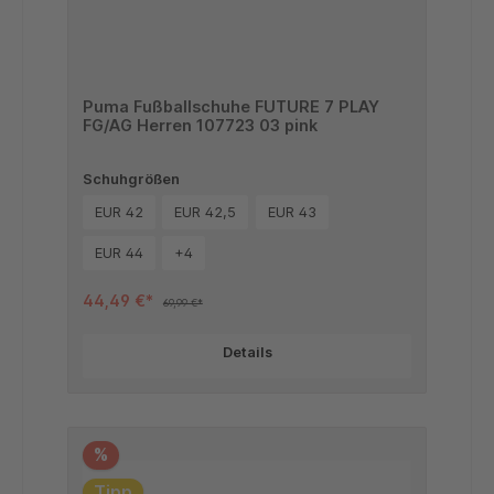
Puma Fußballschuhe FUTURE 7 PLAY
FG/AG Herren 107723 03 pink
Schuhgrößen
EUR 42
EUR 42,5
EUR 43
EUR 44
+
4
44,49 €*
69,99 €*
Details
%
Tipp