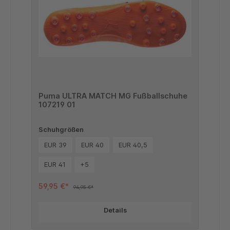
Puma ULTRA MATCH MG Fußballschuhe
107219 01
Schuhgrößen
EUR 39
EUR 40
EUR 40,5
EUR 41
+
5
59,95 €*
94,95 €*
Details