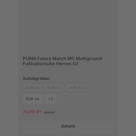
PUMA Future Match MG Multiground
Fußballschuhe Herren 02
Schuhgrößen
EUR 41
EUR 42
EUR 42,5
(Diese Option ist zurzeit nicht verfügbar.)
(Diese Option ist zurzeit nicht verfügbar.)
(Diese Option ist zurzeit nicht verf
EUR 44
+
2
74,90 €*
99,90 €*
Details