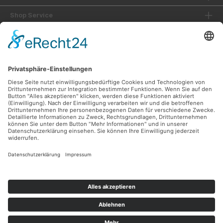
Shop Service
Informationen
Unsere Vorteile
Versandarten
Zahlungsarten
Ladengeschäft
Unsere Communities
Facebook
Instagram
Sicher Einkaufen
Shop Service
Informationen
* Alle Preise inkl. gesetzl. Mehrwertsteuer zzgl.
Versandkosten
und ggf.
Nachnahmegebühren, wenn nicht anders angegeben.