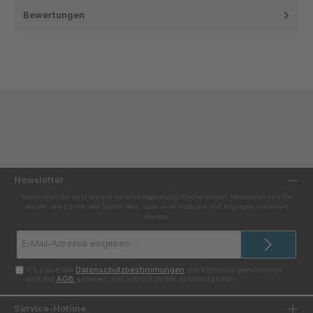
Bewertungen
Newsletter
Abonnieren Sie jetzt einfach unseren regelmäßig erscheinenden Newsletter und Sie
werden stets unter den Ersten sein, über neue Produkte und Angebote informiert
werden.
E-
Mail-
Adresse*
Ich habe die
Datenschutzbestimmungen
zur Kenntnis genommen
und die
AGB
gelesen und bin mit ihnen einverstanden.
Service-Hotline