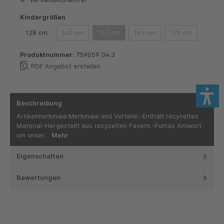
auswählen
Kindergrößen
128 cm
140 cm
152 cm
164 cm
176 cm
(Diese Option ist zurzeit nicht verfügbar.)
(Diese Option ist zurzeit nicht verfügbar.)
(Diese Option ist zurzeit nich
(Diese Option is
Produktnummer:
759059 04.3
PDF Angebot erstellen
Beschreibung
Artikelmerkmale:Merkmale und Vorteile:-Enthält recyceltes
Material-Hergestellt aus recycelten Fasern.-Pumas Antwort
um unser…
Mehr
Eigenschaften
Bewertungen