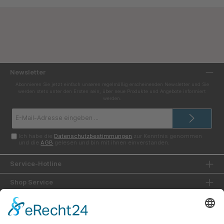
Newsletter
Abonnieren Sie jetzt einfach unseren regelmäßig erscheinenden Newsletter und Sie
werden stets unter den Ersten sein, über neue Produkte und Angebote informiert
werden.
E-
Mail-
Adresse*
Ich habe die
Datenschutzbestimmungen
zur Kenntnis genommen
und die
AGB
gelesen und bin mit ihnen einverstanden.
Service-Hotline
Shop Service
Informationen
Unsere Vorteile