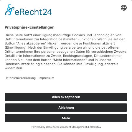
Informationen
Unsere Vorteile
Versandarten
Zahlungsarten
Ladengeschäft
Unsere Communities
Facebook
Instagram
Sicher Einkaufen
Shop Service
Informationen
* Alle Preise inkl. gesetzl. Mehrwertsteuer zzgl.
Versandkosten
und ggf.
Nachnahmegebühren, wenn nicht anders angegeben.
© 2026 Lüttel Software & Medien GmbH - Alle Rechte vorbehalten.
Theme by
ThemeWare®