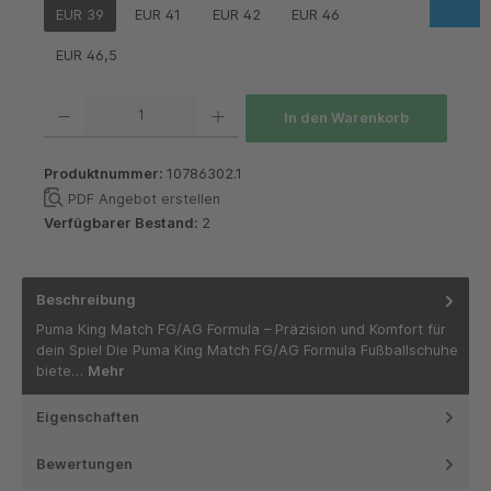
EUR 39
EUR 41
EUR 42
EUR 46
EUR 46,5
Produkt Anzahl: Gib den gewünschten Wert ein oder benutze die Schaltflächen um die 
In den Warenkorb
Produktnummer:
10786302.1
PDF Angebot erstellen
Verfügbarer Bestand:
2
Beschreibung
Puma King Match FG/AG Formula – Präzision und Komfort für
dein Spiel Die Puma King Match FG/AG Formula Fußballschuhe
biete…
Mehr
Eigenschaften
Bewertungen