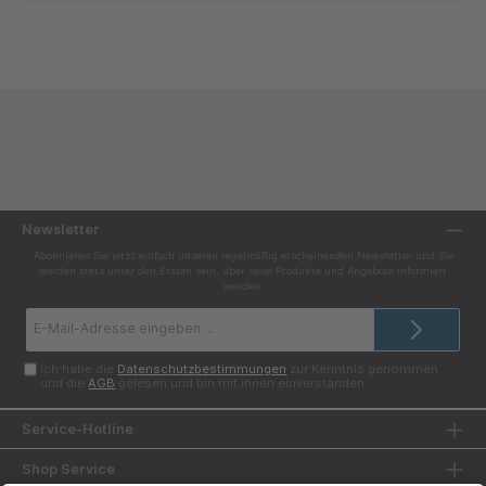
Newsletter
Abonnieren Sie jetzt einfach unseren regelmäßig erscheinenden Newsletter und Sie
werden stets unter den Ersten sein, über neue Produkte und Angebote informiert
werden.
E-
Mail-
Adresse*
Ich habe die
Datenschutzbestimmungen
zur Kenntnis genommen
und die
AGB
gelesen und bin mit ihnen einverstanden.
Service-Hotline
Shop Service