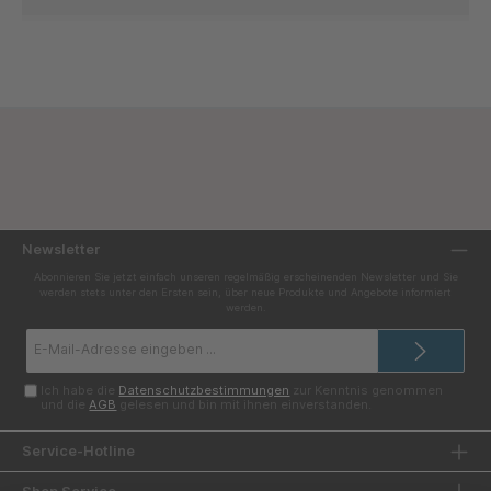
Newsletter
Abonnieren Sie jetzt einfach unseren regelmäßig erscheinenden Newsletter und Sie
werden stets unter den Ersten sein, über neue Produkte und Angebote informiert
werden.
E-
Mail-
Adresse*
Ich habe die
Datenschutzbestimmungen
zur Kenntnis genommen
und die
AGB
gelesen und bin mit ihnen einverstanden.
Service-Hotline