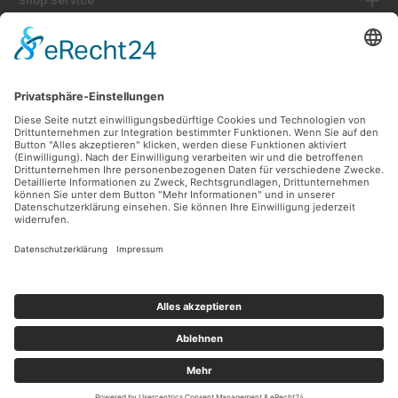
Shop Service
Informationen
Unsere Vorteile
Versandarten
Zahlungsarten
Ladengeschäft
Unsere Communities
Facebook
Instagram
Sicher Einkaufen
Shop Service
Informationen
* Alle Preise inkl. gesetzl. Mehrwertsteuer zzgl.
Versandkosten
und ggf.
Nachnahmegebühren, wenn nicht anders angegeben.
© 2026 Lüttel Software & Medien GmbH - Alle Rechte vorbehalten.
Theme by
ThemeWare®