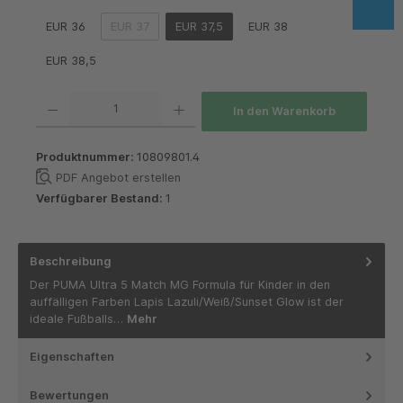
EUR 36
EUR 37
EUR 37,5
EUR 38
(Diese Option ist zurzeit nicht verfügbar.)
EUR 38,5
Produkt Anzahl: Gib den gewünschten Wert ein oder benutze die Schaltflächen um die 
In den Warenkorb
Produktnummer:
10809801.4
PDF Angebot erstellen
Verfügbarer Bestand:
1
Beschreibung
Der PUMA Ultra 5 Match MG Formula für Kinder in den
auffälligen Farben Lapis Lazuli/Weiß/Sunset Glow ist der
ideale Fußballs…
Mehr
Eigenschaften
Bewertungen