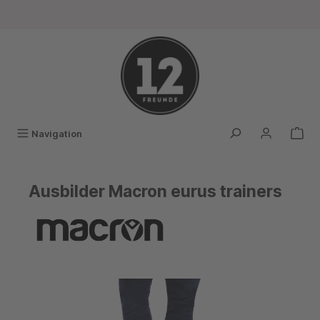
alt springen
Navigation
Ausbilder Macron eurus trainers
Bildergalerie überspringen