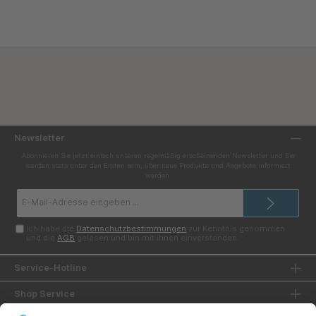
Newsletter
Abonnieren Sie jetzt einfach unseren regelmäßig erscheinenden Newsletter und Sie
werden stets unter den Ersten sein, über neue Produkte und Angebote informiert
werden.
E-
Mail-
Adresse*
Ich habe die
Datenschutzbestimmungen
zur Kenntnis genommen
und die
AGB
gelesen und bin mit ihnen einverstanden.
Service-Hotline
Shop Service