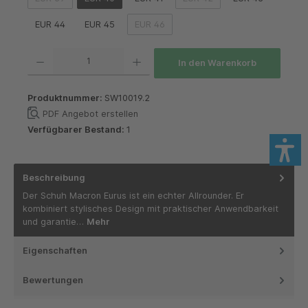
(Diese Option ist zurzeit nicht verfügbar.)
(Diese Option ist zurzeit nich
EUR 44
EUR 45
EUR 46
(Diese Option ist zurzeit nicht verfügbar.)
Produkt Anzahl: Gib den gewünschten Wert ein oder benutze die Schaltflächen um die 
In den Warenkorb
Produktnummer:
SW10019.2
PDF Angebot erstellen
Verfügbarer Bestand:
1
Beschreibung
Der Schuh Macron Eurus ist ein echter Allrounder. Er
kombiniert stylisches Design mit praktischer Anwendbarkeit
und garantie…
Mehr
Eigenschaften
Bewertungen