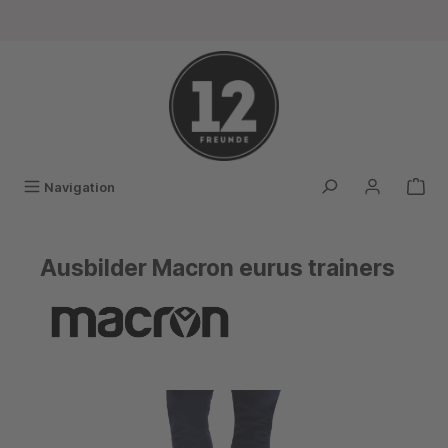
alt springen
Navigation
Ausbilder Macron eurus trainers
Bildergalerie überspringen