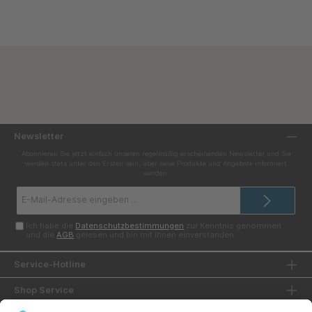
Newsletter
Abonnieren Sie jetzt einfach unseren regelmäßig erscheinenden Newsletter und Sie
werden stets unter den Ersten sein, über neue Produkte und Angebote informiert
werden.
E-
Mail-
Adresse*
Ich habe die
Datenschutzbestimmungen
zur Kenntnis genommen
und die
AGB
gelesen und bin mit ihnen einverstanden.
Service-Hotline
Shop Service