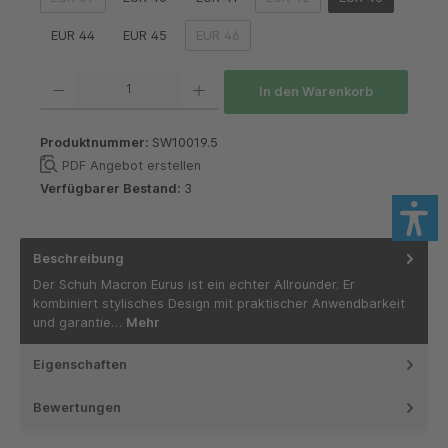
(Diese Option ist zurzeit nicht verfügbar.)
(Diese Option ist zurzeit nich
EUR 44
EUR 45
EUR 46
(Diese Option ist zurzeit nicht verfügbar.)
Produkt Anzahl: Gib den gewünschten Wert ein oder benutze die Schaltflächen um die 
In den Warenkorb
Produktnummer:
SW10019.5
PDF Angebot erstellen
Verfügbarer Bestand:
3
Beschreibung
Der Schuh Macron Eurus ist ein echter Allrounder. Er
kombiniert stylisches Design mit praktischer Anwendbarkeit
und garantie…
Mehr
Eigenschaften
Bewertungen