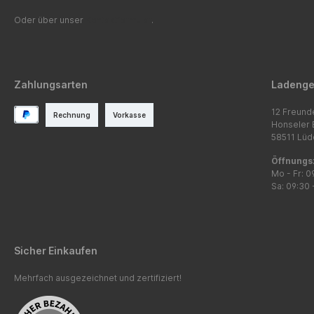
Oder über unser
Kontaktformular
.
Zahlungsarten
Ladenge
12 Freund
Rechnung
Vorkasse
Honseler 
58511 Lüd
Öffnungs
Mo - Fr: 0
Sa: 09:30 
Sicher Einkaufen
Mehrfach ausgezeichnet und zertifiziert!