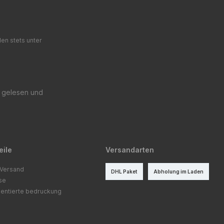
en stets unter
gelesen und
eile
Versandarten
 Versand
DHL Paket
Abholung im Laden
ise
entierte bedruckung