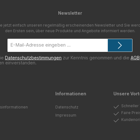
Newsletter
e jetzt einfach unseren regelmäßig erscheinenden Newsletter und Sie werd
den Ersten sein, über neue Produkte und Angebote informiert werden.
E-
Mail-
Adresse*
die
Datenschutzbestimmungen
zur Kenntnis genommen und die
AGB
nen einverstanden.
Informationen
Unsere Vort
Schneller
sinformationen
Datenschutz
Faire Pre
Impressum
Kundenori